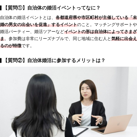
【質問①】自治体の婚活イベントってなに？
自治体の婚活イベントとは、
各都道府県や市区町村が主催している
「未
婚の男女の出会いを促進」するイベント
のこと。マッチングサポートや
婚活パーティー、婚活ツアーなど
イベントの形は自治体によってさまざ
ま
。参加費は非常にリーズナブルで、同じ地域に住む人と
気軽に出会え
る
のが特徴
です。
【質問②】自治体婚活に参加するメリットは？