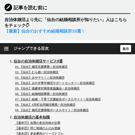
記事を読む前に
自治体婚活より先に「仙台の結婚相談所が知りたい」人はこちら
をチェック
【最新】仙台のおすすめ結婚相談所10選！
ジャンプできる目次
仙台の自治体婚活サービス9選
01.【仙台】婚活支援事業 / 自治体婚活
02.【仙台】むら婚 / 自治体婚活
03.【仙台】みやマリ！ / 自治体婚活
04.【仙台】みやぎ青年婚活サポートセンター / 自治体婚活
05.【仙台】後継者対策推進協議会 / 自治体婚活
06.【仙台】結婚相談事業 / 自治体婚活
07.【仙台】結婚・子育て支援総合ポータルサイト / 自治体婚活
08.【仙台】4市町合同婚活事業 / 自治体婚活
09.【仙台】婚活支援情報ポータルサイト / 自治体婚活
自治体婚活の基本知識
【基本①】全国の各自治体が企画
【基本②】同じ地域の人のみ登録
【基本③】参加費用がリーズナブル