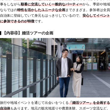
事をしながら
順番に交流していく一般的なパーティー
から、季節や地域
ならではの
特性を活かしたユニークな企画
までさまざま。参加者は全員
自治体に登録していて身元もはっきりしているので、
安心してイベント
に参加できる
のが特徴
です。
【内容④】婚活ツアーの企画
旅行や地域イベントを通じて出会いをつくる
「婚活ツアー」を企画する
自治体
もあります。地元の観光地巡りや農業体験、スポーツ交流など、