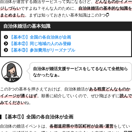
自治体が運営する婚活サービスって気になるけど、
どんなものかイメー
ジしづらい
ですよね？そんな人のために、
自治体婚活の基本的な知識
を
まとめました
。まずは知っておきたい基本知識はこの3つ
自治体婚活の基本知識
【基本①】全国の各自治体が企画
【基本②】同じ地域の人のみ登録
【基本③】参加費用がリーズナブル
自治体が婚活支援サービスをしてるなんて全然知ら
なかったなぁ。
この3つの基本を押さえておけば、自治体婚活が
ある程度どんなものか
イメージが湧くはず
。順番に紹介していくので、ぜひ飛ばさずに
読んで
みてください
ね。
【基本①】全国の各自治体が企画
自治体の婚活イベントは、
各都道府県や市区町村が企画･運営
をしてい