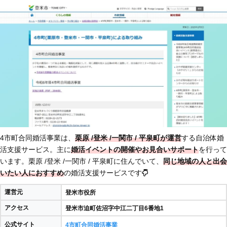
4市町合同婚活事業は、
栗原 /登米 /一関市 / 平泉町が運営
する自治体婚
活支援サービス。主に
婚活イベントの開催やお見合いサポート
を行って
います。栗原 /登米 /一関市 / 平泉町に住んでいて、
同じ地域の人と出会
いたい人におすすめ
の婚活支援サービスです
運営元
登米市役所
アクセス
登米市迫町佐沼字中江二丁目6番地1
公式サイト
4市町合同婚活事業