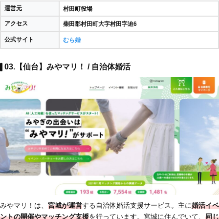
運営元
村田町役場
アクセス
柴田郡村田町大字村田字迫6
公式サイト
むら婚
03.【仙台】みやマリ！ / 自治体婚活
みやマリ！は、
宮城が運営
する自治体婚活支援サービス。主に
婚活イベ
ントの開催やマッチング支援
を行っています。宮城に住んでいて、
同じ