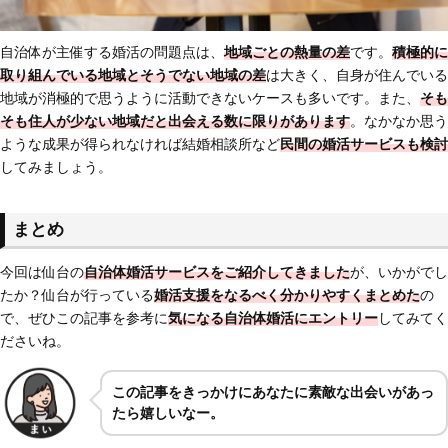
自治体が主催する婚活の問題点は、
地域ごとの熱量の差
です。
積極的に
取り組んでいる地域とそうでない地域の差
は大きく、自身が住んでいる
地域が消極的で思うように活動できないケースも多いです。また、
そも
そも
住人が少ない地域だと出会える数に限りがあります
。なかなか思う
ような成果が得られなければ結婚相談所など
民間の婚活サービスも検討
してみましょう。
まとめ
今回は仙台の
自治体婚活サービスをご紹介してきました
が、いかがでし
たか？仙台が行っている
婚活支援をなるべく分かりやすくまとめた
の
で、ぜひこの記事を参考に
気になる自治体婚活にエントリー
してみてく
ださいね。
この記事をきっかけにあなたに素敵な出会いがあっ
たら嬉しいなー。