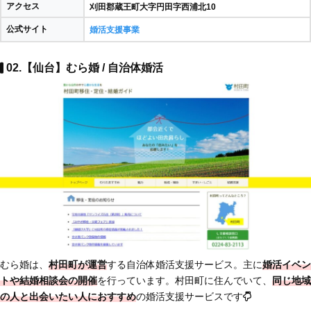
アクセス
刈田郡蔵王町大字円田字西浦北10
公式サイト
婚活支援事業
02.【仙台】むら婚 / 自治体婚活
むら婚は、
村田町が運営
する自治体婚活支援サービス。主に
婚活イベン
トや結婚相談会の開催
を行っています。村田町に住んでいて、
同じ地域
の人と出会いたい人におすすめ
の婚活支援サービスです