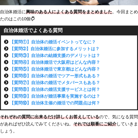
自治体婚活に
興味のある人に
よくある質問をまとめました
。今回まとめ
たのはこの10個
自治体婚活でよくある質問
【質問①】自治体の婚活イベントってなに？
【質問➁】自治体婚活に参加するメリットは？
【質問③】自治体の結婚支援のデメリットは？
【質問④】自治体婚活で大阪府はどんな内容？
【質問⑤】自治体婚活で東京都はどんな内容？
【質問⑥】自治体の婚活でツアー形式もある？
【質問⑦】自治体の婚活でメタバースもある？
【質問⑧】自治体の婚活支援サービスとは何？
【質問⑨】自治体が婚活事業を実施するのは？
【質問⑩】自治体主催の婚活での問題点は何？
それぞれの質問に
出来るだけ詳しくお答えしている
ので、気になる質問
があればぜひ読んでみてくださいね。
それでは
順番にご紹介
していきま
しょう。