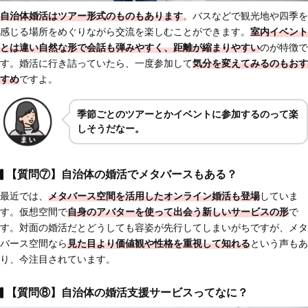
自治体婚活はツアー形式のものもあります
。バスなどで観光地や四季を
感じる場所をめぐりながら交流を楽しむことができます。
室内イベント
とは違い
自然な形で会話も弾みやすく、距離が縮まりやすい
のが特徴で
す。婚活に行き詰っていたら、一度参加して
気分を変えてみるのもおす
すめ
ですよ。
季節ごとのツアーとかイベントに参加するのって楽
しそうだなー。
【質問⑦】自治体の婚活でメタバースもある？
最近では、
メタバース空間を活用したオンライン婚活も登場
していま
す。仮想空間で
自身のアバターを使って出会う新しいサービス
の形
で
す。対面の婚活だとどうしても容姿が先行してしまいがちですが、メタ
バース空間なら
見た目より価値観や性格を重視して知れる
という声もあ
り、今注目されています。
【質問⑧】自治体の婚活支援サービスってなに？