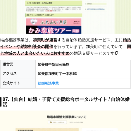
結婚相談事業は、
加美町が運営
する自治体婚活支援サービス。主に
婚活
イベントや結婚相談会の開催
を行っています。加美町に住んでいて、
同
じ地域の人と出会いたい人におすすめ
の婚活支援サービスです
運営元
加美町中新田公民館
アクセス
加美郡加美町字一本杉63
公式サイト
結婚相談事業
07.【仙台】結婚・子育て支援総合ポータルサイト / 自治体婚
活