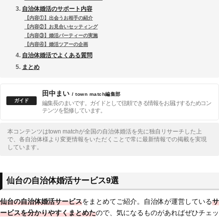
自治体婚活のサポート内容
【内容①】出会うお相手の紹介
【内容②】お見合いセッティング
【内容③】婚活パーティーの実施
【内容④】婚活ツアーの企画
自治体婚活でよくある質問
まとめ
田中まい
/ town match編集部
編集長のまいです。ガイドとして信頼できる情報をお届けするためコン
テンツを監修しています。
本コンテンツはtown matchが全国の自治体婚活を先に独自リサーチした上
で、各自治体様より変更情報をいただくことで常に最新情報での掲載を実現
しています。
仙台の自治体婚活サービス9選
仙台の自治体婚活サービス
をまとめてご紹介。自治体が運営している
サ
ービスを分かりやすくまとめた
ので、気になるものがあればぜひチェッ