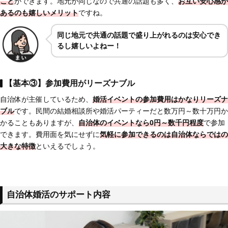
こと
ができます。地元が同じなので共通の話題も多く、
お互い安心感が
ある
のも嬉しいメリット
ですね。
同じ
地元で共通の話題で盛り上がれるのは安心でき
るし嬉しいよねー！
【基本③】参加費用がリーズナブル
自治体が主催しているため、
婚活イベントの参加費用はかなりリーズナ
ブル
です。民間の結婚相談所や婚活パーティーだと数万円～数十万円か
かることもありますが、
自治体のイベントなら0円～数千円程度
で参加
できます。費用面を気にせずに
気軽に参加できる
のは自治体ならではの
大きな特徴
といえるでしょう。
自治体婚活のサポート内容