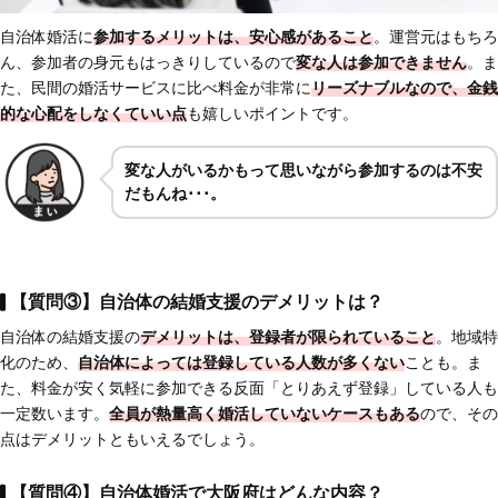
自治体婚活に
参加するメリットは、安心感があること
。運営元はもちろ
ん、参加者の身元もはっきりしているので
変な人は参加できません
。ま
た、民間の婚活サービスに比べ料金が非常に
リーズナブルなので、金銭
的な心配をしなくていい点
も嬉しいポイントです。
変な人がいるかもって思いながら参加するのは不安
だもんね･･･。
【質問③】自治体の結婚支援のデメリットは？
自治体の結婚支援の
デメリットは、登録者が限られていること
。地域特
化のため、
自治体によっては登録している人数が多くない
ことも。ま
た、料金が安く気軽に参加できる反面「とりあえず登録」している人も
一定数います。
全員が熱量高く婚活していないケースもある
ので、その
点はデメリットともいえるでしょう。
【質問④】自治体婚活で大阪府はどんな内容？