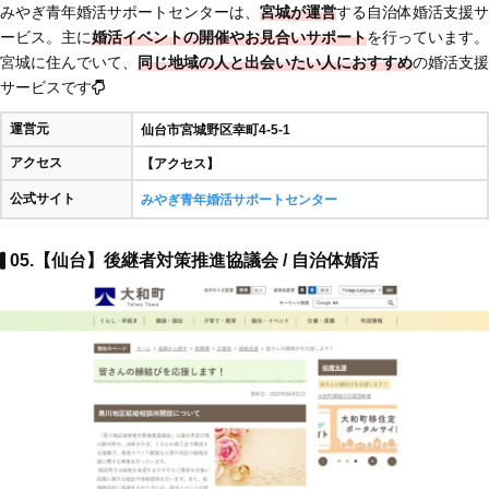
みやぎ青年婚活サポートセンターは、
宮城が運営
する自治体婚活支援サ
ービス。主に
婚活イベントの開催やお見合いサポート
を行っています。
宮城に住んでいて、
同じ地域の人と出会いたい人におすすめ
の婚活支援
サービスです
運営元
仙台市宮城野区幸町4-5-1
アクセス
【アクセス】
公式サイト
みやぎ青年婚活サポートセンター
05.【仙台】後継者対策推進協議会 / 自治体婚活