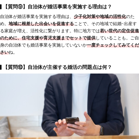
【質問⑨】自治体が婚活事業を実施する理由は？
自治体が婚活事業を実施する理由は、
少子化対策や地域の活性化
のた
め。
地域に根差した出会いを促進する
ことで、その地域で結婚･出産す
る家庭が増え、活性化に繋がります。特に地方では
若い世代の定住促進
のために、
住宅支援や育児支援までセットで提供
していることも。ご自
身の自治体でも婚活事業を実施していないか
一度チェックしてみてくだ
さい
ね。
【質問⑩】自治体が主催する婚活の問題点は何？