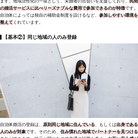
ます。地域活性化の一環として、未婚者の出会いを支援しており、
民間
の婚活サービスに比べリーズナブルな費用で参加できる
のが特徴
です。
自治体によっては独自の補助金制度を設けるなど、
参加しやすい環境
を
整えて
くれています。
【基本②】同じ地域の人のみ登録
自治体婚活の登録は、
原則
同じ地域に住んでいる
、もしくは
出身である
人のみが対象
です。そのため、
住み慣れた地域でパートナーを見つける