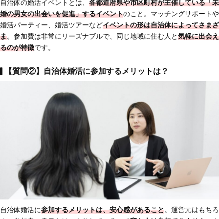
自治体の婚活イベントとは、
各都道府県や市区町村が主催している
「未
婚の男女の出会いを促進」するイベント
のこと。マッチングサポートや
婚活パーティー、婚活ツアーなど
イベントの形は自治体によってさまざ
ま
。参加費は非常にリーズナブルで、同じ地域に住む人と
気軽に出会え
る
のが特徴
です。
【質問②】自治体婚活に参加するメリットは？
自治体婚活に
参加するメリットは、安心感があること
。運営元はもちろ