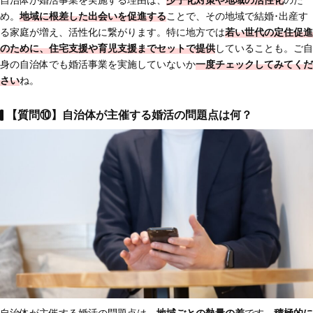
自治体が婚活事業を実施する理由は、
少子化対策や地域の活性化
のた
め。
地域に根差した出会いを促進する
ことで、その地域で結婚･出産す
る家庭が増え、活性化に繋がります。特に地方では
若い世代の定住促進
のために、
住宅支援や育児支援までセットで提供
していることも。ご自
身の自治体でも婚活事業を実施していないか
一度チェックしてみてくだ
さい
ね。
【質問⑩】自治体が主催する婚活の問題点は何？
自治体が主催する婚活の問題点は、
地域ごとの熱量の差
です。
積極的に