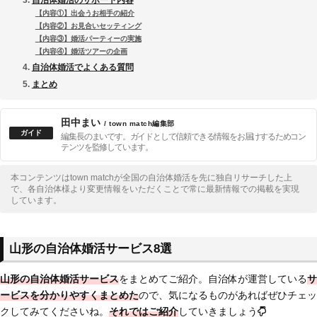
【内容①】出会うお相手の紹介
【内容②】お見合いセッティング
【内容③】婚活パーティーの実施
【内容④】婚活ツアーの企画
自治体婚活でよくある質問
まとめ
田中まい
/ town match編集部
編集長のまいです。ガイドとして信頼できる情報をお届けするためコン
テンツを監修しています。
本コンテンツはtown matchが全国の自治体婚活を先に独自リサーチした上
で、各自治体様より変更情報をいただくことで常に最新情報での掲載を実現
しています。
山形の自治体婚活サービス8選
山形の自治体婚活サービス
をまとめてご紹介。自治体が運営している
サ
ービスを分かりやすくまとめた
ので、気になるものがあればぜひチェッ
クしてみてくださいね。
それではご紹介
していきましょう