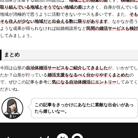
取り組んでいる地域とそうでない地域の差
は大きく、自身が住んでいる
地域が消極的で思うように活動できないケースも多いです。また、
そも
そも
住人が少ない地域だと出会える数に限りがあります
。なかなか思う
ような成果が得られなければ結婚相談所など
民間の婚活サービスも検討
してみましょう。
まとめ
今回は山形の
自治体婚活サービスをご紹介してきました
が、いかがでし
たか？山形が行っている
婚活支援をなるべく分かりやすくまとめた
の
で、ぜひこの記事を参考に
気になる自治体婚活にエントリー
してみてく
ださいね。
この記事をきっかけにあなたに素敵な出会いがあっ
たら嬉しいなー。