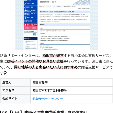
結婚サポートセンターは、
酒田市が運営
する自治体婚活支援サービス。
主に
婚活イベントの開催やお見合い支援
を行っています。酒田市に住ん
でいて、
同じ地域の人と出会いたい人におすすめ
の婚活支援サービスで
す
運営元
酒田市役所
アクセス
酒田市本町2丁目2番45号
公式サイト
結婚サポートセンター
08.【山形】成婚促進業務委託事業 / 自治体婚活