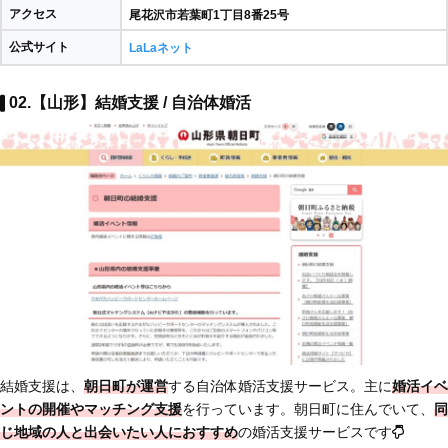
アクセス
尾花沢市若葉町1丁目8番25号
公式サイト
LaLaネット
02.【山形】結婚支援 / 自治体婚活
結婚支援は、
朝日町が運営
する自治体婚活支援サービス。主に
婚活イベ
ントの開催やマッチング支援
を行っています。朝日町に住んでいて、
同
じ地域の人と出会いたい人におすすめ
の婚活支援サービスです