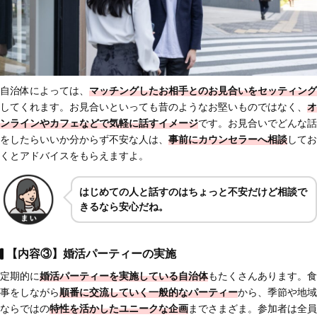
自治体によっては、
マッチングしたお相手とのお見合いをセッティング
してくれます。お見合いといっても昔のようなお堅いものではなく、
オ
ンラインやカフェなどで
気軽に話すイメージ
です。お見合いでどんな話
をしたらいいか分からず不安な人は、
事前にカウンセラーへ相談
してお
くとアドバイスをもらえますよ。
はじめての人と話すのはちょっと不安だけど相談で
きるなら安心だね。
【内容③】婚活パーティーの実施
定期的に
婚活パーティーを実施している自治体
もたくさんあります。食
事をしながら
順番に交流していく一般的なパーティー
から、季節や地域
ならではの
特性を活かしたユニークな企画
までさまざま。参加者は全員