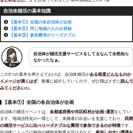
自治体婚活の基本知識
【基本①】全国の各自治体が企画
【基本②】同じ地域の人のみ登録
【基本③】参加費用がリーズナブル
自治体が婚活支援サービスをしてるなんて全然知ら
なかったなぁ。
この3つの基本を押さえておけば、自治体婚活が
ある程度どんなものか
イメージが湧くはず
。順番に紹介していくので、ぜひ飛ばさずに
読んで
みてください
ね。
【基本①】全国の各自治体が企画
自治体の婚活イベントは、
各都道府県や市区町村が企画･運営
をしてい
ます。地域活性化の一環として、未婚者の出会いを支援しており、
民間
の婚活サービスに比べリーズナブルな費用で参加できる
のが特徴
です。
自治体によっては独自の補助金制度を設けるなど、
参加しやすい環境
を