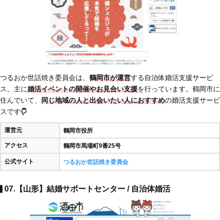
つるおか世話焼き委員会は、
鶴岡市が運営
する自治体婚活支援サービ
ス。主に
婚活イベントの開催やお見合い支援
を行っています。鶴岡市に
住んでいて、
同じ地域の人と出会いたい人におすすめ
の婚活支援サービ
スです
運営元
鶴岡市役所
アクセス
鶴岡市馬場町9番25号
公式サイト
つるおか世話焼き委員会
07.【山形】結婚サポートセンター / 自治体婚活