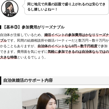
同じ
地元で共通の話題で盛り上がれるのは安心でき
るし嬉しいよねー！
【基本③】参加費用がリーズナブル
自治体が主催しているため、
婚活イベントの参加費用はかなりリーズナ
ブル
です。民間の結婚相談所や婚活パーティーだと数万円～数十万円か
かることもありますが、
自治体のイベントなら0円～数千円程度
で参加
できます。費用面を気にせずに
気軽に参加できる
のは自治体ならではの
大きな特徴
といえるでしょう。
自治体婚活のサポート内容