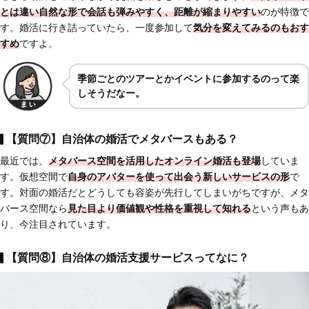
とは違い
自然な形で会話も弾みやすく、距離が縮まりやすい
のが特徴で
す。婚活に行き詰っていたら、一度参加して
気分を変えてみるのもおす
すめ
ですよ。
季節ごとのツアーとかイベントに参加するのって楽
しそうだなー。
【質問⑦】自治体の婚活でメタバースもある？
最近では、
メタバース空間を活用したオンライン婚活も登場
していま
す。仮想空間で
自身のアバターを使って出会う新しいサービス
の形
で
す。対面の婚活だとどうしても容姿が先行してしまいがちですが、メタ
バース空間なら
見た目より価値観や性格を重視して知れる
という声もあ
り、今注目されています。
【質問⑧】自治体の婚活支援サービスってなに？