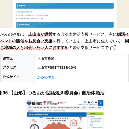
かみのやまは、
上山市が運営
する自治体婚活支援サービス。主に
婚活イ
ベントの開催やお見合い支援
を行っています。上山市に住んでいて、
同
じ地域の人と出会いたい人におすすめ
の婚活支援サービスです
運営元
上山市役所
アクセス
上山市河崎1丁目1番10号
公式サイト
かみのやま
06.【山形】つるおか世話焼き委員会 / 自治体婚活