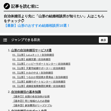
記事を読む前に
自治体婚活より先に「山形の結婚相談所が知りたい」人はこちら
をチェック
【最新】山形のおすすめ結婚相談所10選！
ジャンプできる目次
山形の自治体婚活サービス8選
01.【山形】LaLaネット / 自治体婚活
02.【山形】結婚支援 / 自治体婚活
03.【山形】ハッピーサポートセンター / 自治体婚活
04.【山形】天童市結婚サポーター / 自治体婚活
05.【山形】かみのやま / 自治体婚活
06.【山形】つるおか世話焼き委員会 / 自治体婚活
07.【山形】結婚サポートセンター / 自治体婚活
08.【山形】成婚促進業務委託事業 / 自治体婚活
自治体婚活の基本知識
【基本①】全国の各自治体が企画
【基本②】同じ地域の人のみ登録
【基本③】参加費用がリーズナブル
自治体婚活のサポート内容