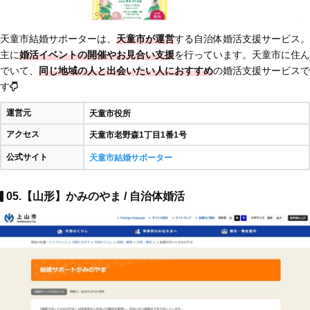
天童市結婚サポーターは、
天童市が運営
する自治体婚活支援サービス。
主に
婚活イベントの開催やお見合い支援
を行っています。天童市に住ん
でいて、
同じ地域の人と出会いたい人におすすめ
の婚活支援サービスで
す
運営元
天童市役所
アクセス
天童市老野森1丁目1番1号
公式サイト
天童市結婚サポーター
05.【山形】かみのやま / 自治体婚活