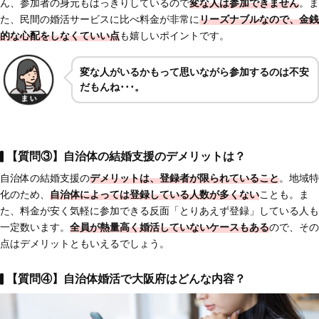
ん、参加者の身元もはっきりしているので
変な人は参加できません
。ま
た、民間の婚活サービスに比べ料金が非常に
リーズナブルなので、金銭
的な心配をしなくていい点
も嬉しいポイントです。
変な人がいるかもって思いながら参加するのは不安
だもんね･･･。
【質問③】自治体の結婚支援のデメリットは？
自治体の結婚支援の
デメリットは、登録者が限られていること
。地域特
化のため、
自治体によっては登録している人数が多くない
ことも。ま
た、料金が安く気軽に参加できる反面「とりあえず登録」している人も
一定数います。
全員が熱量高く婚活していないケースもある
ので、その
点はデメリットともいえるでしょう。
【質問④】自治体婚活で大阪府はどんな内容？