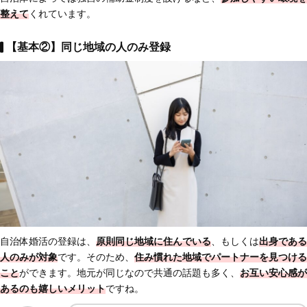
整えて
くれています。
【基本②】同じ地域の人のみ登録
自治体婚活の登録は、
原則
同じ地域に住んでいる
、もしくは
出身である
人のみが対象
です。そのため、
住み慣れた地域でパートナーを見つける
こと
ができます。地元が同じなので共通の話題も多く、
お互い安心感が
ある
のも嬉しいメリット
ですね。