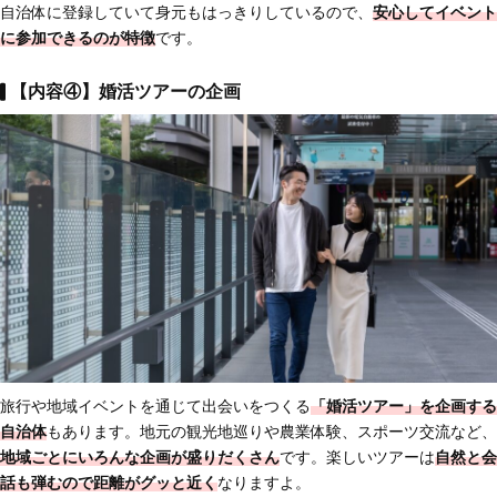
自治体に登録していて身元もはっきりしているので、
安心してイベント
に参加できる
のが特徴
です。
【内容④】婚活ツアーの企画
旅行や地域イベントを通じて出会いをつくる
「婚活ツアー」を企画する
自治体
もあります。地元の観光地巡りや農業体験、スポーツ交流など、
地域ごとにいろんな企画が盛りだくさん
です。楽しいツアーは
自然と会
話も弾む
ので距離がグッと近く
なりますよ。