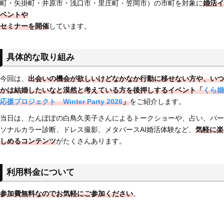
町・矢掛町・井原市・浅口市・里庄町・笠岡市）の市町を対象に
婚活イ
ベントや
セミナーを開催
しています。
具体的な取り組み
今回は、
出会いの機会が欲しいけどなかなか行動に移せない方や、いつ
かは結婚したいなと漠然と考えている方を後押しするイベント「
くら婚
応援プロジェクト Winter Party 2026
」
をご紹介します。
当日は、たんぽぽの白鳥久美子さんによるトークショーや、占い、パー
ソナルカラー診断、ドレス撮影、メタバースAI婚活体験など、
気軽に楽
しめるコンテンツ
がたくさんあります。
利用料金について
参加費無料なのでお気軽にご参加ください
。